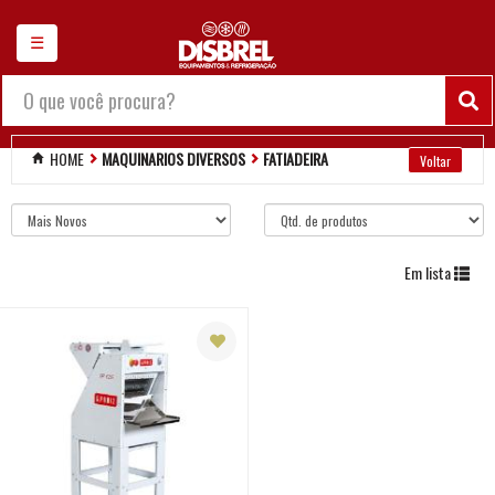
×
☰
Chamar no WhatsApp
Balanças
HOME
MAQUINARIOS DIVERSOS
FATIADEIRA
Maquinarios diversos
Amassadeira em
geral
Em lista
Assador de
frangos
Batedeira
Batedor de milk
shake