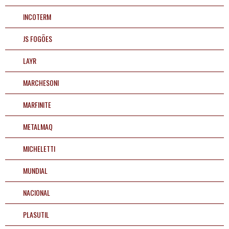
Peças
INCOTERM
Aplicações
JS FOGÕES
Fale
Conosco
LAYR
preencha os dados para iniciar:
61
32459900
MARCHESONI
Televendas
MARFINITE
61
32459900
METALMAQ
INICIAR CONVERSA
MICHELETTI
MUNDIAL
NACIONAL
PLASUTIL