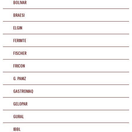
BOLIVAR
purificadores
BRAESI
Fogões
ELGIN
Fornos
FERIMTE
Liquidificadores e
FISCHER
extratores
FRICON
Buffets e estufas
G. PANIZ
Utilidades
GASTROMAQ
Mesas em geral
GELOPAR
Equipamentos
GURAL
IBBL