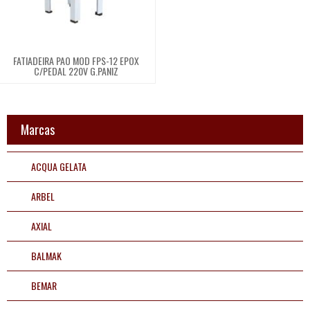
Cilidros
FATIADEIRA PAO MOD FPS-12 EPOX
Descascador
C/PEDAL 220V G.PANIZ
Diversos
Marcas
Fatiadeira
ACQUA GELATA
Fritadeira
ARBEL
AXIAL
Refrigeração comercial
BALMAK
Ar e ventilação
BEMAR
Bebedouros e