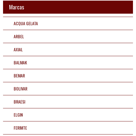
Fornos
Marcas
Liquidificadores e
ACQUA GELATA
extratores
ARBEL
Buffets e estufas
AXIAL
Utilidades
BALMAK
Mesas em geral
BEMAR
BOLIVAR
Equipamentos
BRAESI
Peças
ELGIN
Aplicações
FERIMTE
Fale