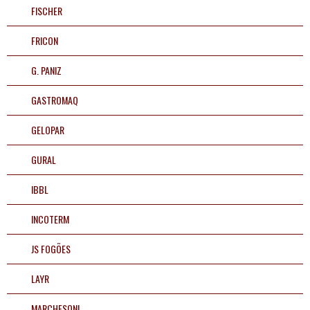
Conosco
FISCHER
61
32459900
FRICON
G. PANIZ
Televendas
61
GASTROMAQ
32459900
GELOPAR
GURAL
preencha os dados para iniciar:
IBBL
INCOTERM
JS FOGÕES
LAYR
INICIAR CONVERSA
MARCHESONI