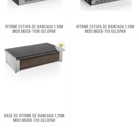
comercial
Refrigerador
VITRINE ESTUFA DE BANCADA 1,10M
VITRINE ESTUFA DE BANCADA 1,10M
MOD.MGEB-110R GELOPAR
MOD.MGEB-110 GELOPAR
Vitrine refrigerada
Bancada
Neutra
Refresqueira
Ar e ventilação
Bebedouros e
purificadores
BASE DE VITRINE DE BANCADA 1,20M
MOD.MGBB-120 GELOPAR
Fogões