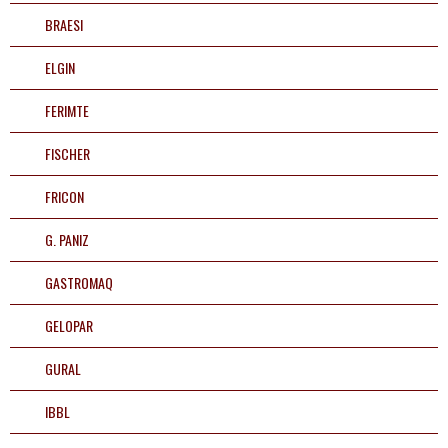
BRAESI
ELGIN
preencha os dados para iniciar:
FERIMTE
FISCHER
FRICON
G. PANIZ
INICIAR CONVERSA
GASTROMAQ
GELOPAR
GURAL
IBBL