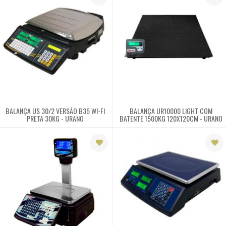
61
32459900
Televendas
61
32459900
BALANÇA US 30/2 VERSÃO B35 WI-FI
BALANÇA UR10000 LIGHT COM
PRETA 30KG - URANO
BATENTE 1500KG 120X120CM - URANO