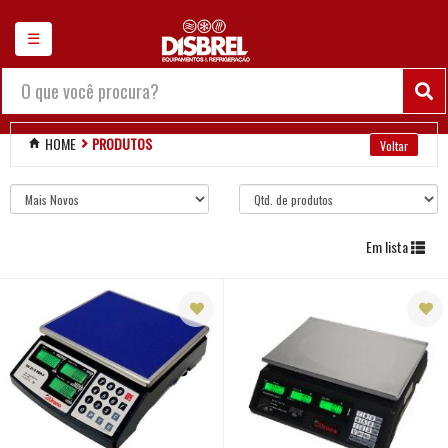
×
☰
Chamar no WhatsApp
Balanças
HOME
PRODUTOS
Maquinarios diversos
Refrigeração comercial
Em lista
Ar e ventilação
Bebedouros e
purificadores
Fogões
Fornos