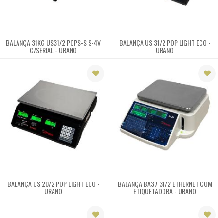
Liquidificadores e
extratores
BALANÇA 31KG US31/2 POPS-S S-4V
BALANÇA US 31/2 POP LIGHT ECO -
C/SERIAL - URANO
URANO
Buffets e estufas
Utilidades
Mesas em geral
Equipamentos
Peças
Aplicações
BALANÇA US 20/2 POP LIGHT ECO -
BALANÇA BA37 31/2 ETHERNET COM
URANO
ETIQUETADORA - URANO
Fale
Conosco