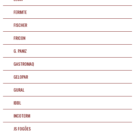
purificadores
FERIMTE
Fogões
FISCHER
Fornos
FRICON
Liquidificadores e
G. PANIZ
extratores
GASTROMAQ
Buffets e estufas
GELOPAR
Utilidades
GURAL
IBBL
Mesas em geral
INCOTERM
Equipamentos
JS FOGÕES