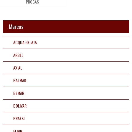
PROGÁS
Cilidros
Marcas
Descascador
ACQUA GELATA
Diversos
ARBEL
Fatiadeira
AXIAL
Fritadeira
BALMAK
BEMAR
Refrigeração comercial
BOLIVAR
Ar e ventilação
BRAESI
Bebedouros e
ELGIN