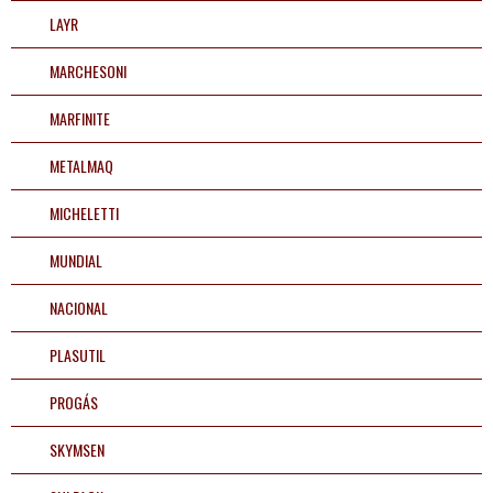
Peças
LAYR
Aplicações
MARCHESONI
preencha os dados para iniciar:
Fale
MARFINITE
Conosco
61
METALMAQ
32459900
MICHELETTI
Televendas
INICIAR CONVERSA
61
MUNDIAL
32459900
NACIONAL
PLASUTIL
PROGÁS
SKYMSEN