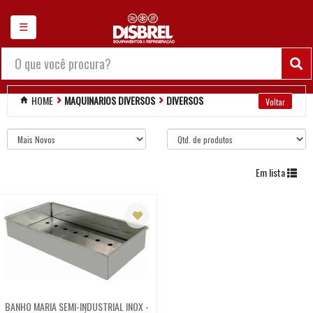
×
☰
Chamar no WhatsApp
Balanças
HOME
MAQUINARIOS DIVERSOS
DIVERSOS
Maquinarios diversos
Amassadeira em
geral
Em lista
Assador de
frangos
Batedeira
Batedor de milk
BANHO MARIA SEMI-INDUSTRIAL INOX -
shake