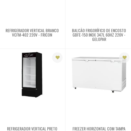
comercial
Refrigerador
REFRIGERADOR VERTICAL BRANCO
BALCÃO FRIGORÍFICO DE ENCOSTO
Vitrine refrigerada
VCFM-402 220V - FRICON
GBFE-150 INOX 347L 60HZ 220V -
GELOPAR
Refresqueira
Ar e ventilação
Bebedouros e
purificadores
Fogões
Fornos
REFRIGERADOR VERTICAL PRETO
FREEZER HORIZONTAL COM TAMPA