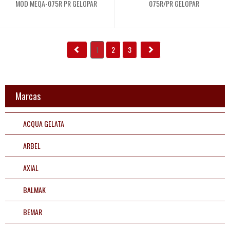
MOD MEQA-075R PR GELOPAR
075R/PR GELOPAR
1
2
3
preencha os dados para iniciar:
Marcas
ACQUA GELATA
INICIAR CONVERSA
ARBEL
AXIAL
BALMAK
BEMAR