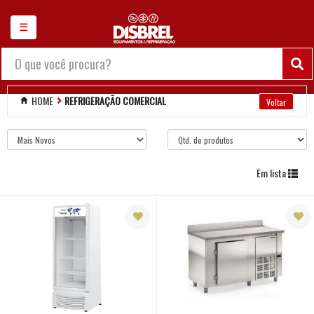
×
☰
Chamar no WhatsApp
Balanças
HOME
REFRIGERAÇÃO COMERCIAL
Maquinarios diversos
Refrigeração comercial
Em lista
Balcão
Cervejeira
Freezer
Geladeira