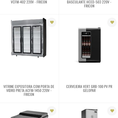
VCFM-402 220V - FRICON
BASCULANTE HCED-503 220V -
Liquidificadores e
FRICON
extratores
Buffets e estufas
Utilidades
Mesas em geral
Equipamentos
Peças
VITRINE EXPOSITORA COM PORTA DE
CERVEJEIRA VERT GRB-100 PV PR
Aplicações
VIDRO PRETA ACFM-1450 220V -
GELOPAR
FRICON
Fale
Conosco
61